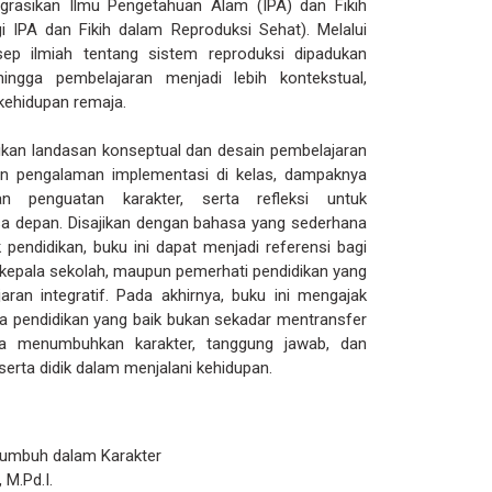
grasikan Ilmu Pengetahuan Alam (IPA) dan Fikih
i IPA dan Fikih dalam Reproduksi Sehat). Melalui
sep ilmiah tentang sistem reproduksi dipadukan
ehingga pembelajaran menjadi lebih kontekstual,
kehidupan remaja.
ikan landasan konseptual dan desain pembelajaran
kan pengalaman implementasi di kelas, dampaknya
an penguatan karakter, serta refleksi untuk
 depan. Disajikan dengan bahasa yang sederhana
 pendidikan, buku ini dapat menjadi referensi bagi
 kepala sekolah, maupun pemerhati pendidikan yang
ran integratif. Pada akhirnya, buku ini mengajak
 pendidikan yang baik bukan sekadar mentransfer
ga menumbuhkan karakter, tanggung jawab, dan
serta didik dalam menjalani kehidupan.
rtumbuh dalam Karakter
, M.Pd.I.