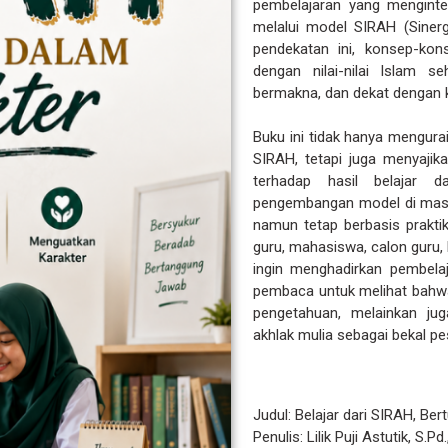
pembelajaran yang menginte
melalui model SIRAH (Sinerg
pendekatan ini, konsep-kon
dengan nilai-nilai Islam s
bermakna, dan dekat dengan 
Buku ini tidak hanya mengura
SIRAH, tetapi juga menyaji
terhadap hasil belajar d
pengembangan model di masa
namun tetap berbasis praktik
guru, mahasiswa, calon guru,
ingin menghadirkan pembelaja
pembaca untuk melihat bahwa
pengetahuan, melainkan ju
akhlak mulia sebagai bekal pe
Judul:
Belajar dari SIRAH, Be
Penulis: Lilik Puji Astutik, S.Pd.