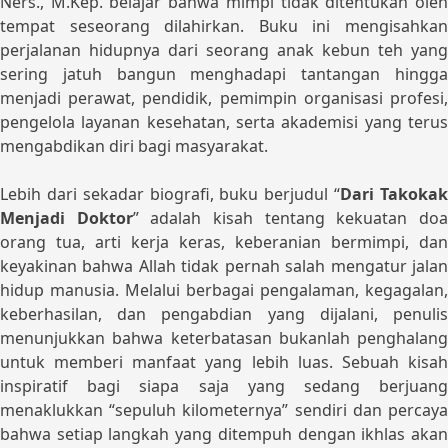
Ners., M.Kep. belajar bahwa mimpi tidak ditentukan oleh
tempat seseorang dilahirkan. Buku ini mengisahkan
perjalanan hidupnya dari seorang anak kebun teh yang
sering jatuh bangun menghadapi tantangan hingga
menjadi perawat, pendidik, pemimpin organisasi profesi,
pengelola layanan kesehatan, serta akademisi yang terus
mengabdikan diri bagi masyarakat.
Lebih dari sekadar biografi, buku berjudul “
Dari Takoka
Menjadi Doktor
” adalah kisah tentang kekuatan do
orang tua, arti kerja keras, keberanian bermimpi, dan
keyakinan bahwa Allah tidak pernah salah mengatur jalan
hidup manusia. Melalui berbagai pengalaman, kegagalan,
keberhasilan, dan pengabdian yang dijalani, penulis
menunjukkan bahwa keterbatasan bukanlah penghalang
untuk memberi manfaat yang lebih luas. Sebuah kisah
inspiratif bagi siapa saja yang sedang berjuang
menaklukkan “sepuluh kilometernya” sendiri dan percaya
bahwa setiap langkah yang ditempuh dengan ikhlas akan