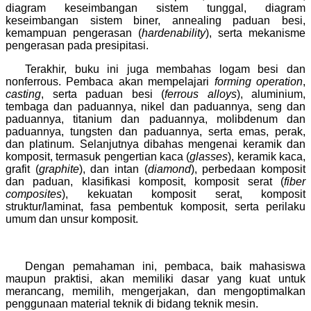
diagram keseimbangan sistem tunggal, diagram
keseimbangan sistem biner, annealing paduan besi,
kemampuan pengerasan (
hardenability
), serta mekanisme
pengerasan pada presipitasi.
Terakhir, buku ini juga membahas logam besi dan
nonferrous. Pembaca akan mempelajari
forming operation
,
casting
, serta paduan besi (
ferrous alloys
), aluminium,
tembaga dan paduannya, nikel dan paduannya, seng dan
paduannya, titanium dan paduannya, molibdenum dan
paduannya, tungsten dan paduannya, serta emas, perak,
dan platinum.
Selanjutnya dibahas mengenai keramik dan
komposit, termasuk pengertian kaca (
glasses
), keramik kaca,
grafit (
graphite
), dan intan (
diamond
), perbedaan komposit
dan paduan, klasifikasi komposit, komposit serat (
fiber
composites
), kekuatan komposit serat, komposit
struktur/laminat, fasa pembentuk komposit, serta perilaku
umum dan unsur komposit.
Dengan pemahaman ini, pembaca, baik mahasiswa
maupun praktisi, akan memiliki dasar yang kuat untuk
merancang, memilih, mengerjakan, dan mengoptimalkan
penggunaan material teknik di bidang teknik mesin.