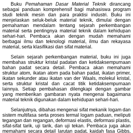
Buku
Pemahaman Dasar Material Teknik
dirancang
sebagai panduan komprehensif bagi mahasiswa program
studi teknik mesin dan para praktisi industri. Buku ini
menjelaskan seluk-beluk material teknik, dimulai dengan
pemahaman mendalam tentang sejarah perkembangan
material serta pentingnya material teknik dalam kehidupan
sehari-hari. Pembaca akan dengan mudah memahami
berbagai ilmu dan teknologi material, ilmu dan rekayasa
material, serta klasifikasi dan sifat material.
Selain sejarah perkembangan material, buku ini juga
membahas struktur kristal padatan dan ketidaksempurnaan
bahan padat secara detail. Pembaca akan memahami
struktur atom, ikatan atom pada bahan padat, ikatan primer,
ikatan sekunder atau ikatan van der Waals, molekul kristal,
serta struktur kristal dan cacat titik ketidaksempurnaan
lainnya. Setiap pembahasan dilengkapi dengan gambar
yang memberikan gambaran nyata mengenai bagaimana
material teknik digunakan dalam kehidupan sehari-hari.
Selanjutnya, dibahas mengenai sifat mekanik logam dan
sistem multifasa serta proses termal logam paduan, meliputi
tegangan dan regangan, deformasi elastis, deformasi plastis,
sifat-sifat tarik, uji tarik, dan uji tekan. Pembaca juga akan
memahami secara detail larutan padat, kaidah fasa Gibbs,