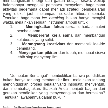
membangkitkan energi dan gairah belajar siswa. Setiap
halamannya mengajak pembaca menyelami bagaimana
aktivitas sederhana dapat menjadi strategi pembelajaran
yang efektif jauh melampaui sekadar hiburan semata.
Temukan bagaimana
ice breaking
bukan hanya mengisi
waktu, melainkan sebuah instrumen ampuh untuk:
1.
Meningkatkan fokus
siswa terhadap materi
pembelajaran.
2.
Mempererat kerja sama
dan membangun
kolaborasi yang solid.
3.
Merangsang kreativitas
dan memantik ide-ide
cemerlang.
4.
Menyegarkan pikiran
dan tubuh, membuat siswa
lebih siap menyerap ilmu.
“Jembatan Semangat” membuktikan bahwa pendidikan
bukan hanya tentang mentransfer ilmu, melainkan tentang
menghidupkan proses belajar yang inspiratif, menyentuh,
dan membahagiakan. Siapkah Anda menjadi bagian dari
gerakan pendidikan yang menyenangkan dan bermakna?
Temukan jawabannya dalam buku ini!.
Judul :
Ice Breaking:
Jembatan Semangat