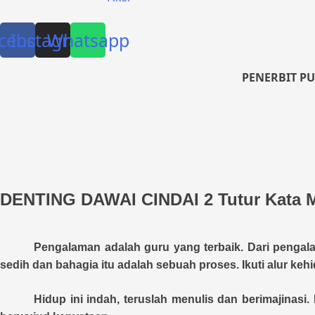
cebook
Instagram
Whatsapp
PENERBIT P
DENTING DAWAI CINDAI 2 Tutur Kata M
Pengalaman adalah guru yang terbaik. Dari pengalam
sedih dan bahagia itu adalah sebuah proses. Ikuti alur ke
Hidup ini indah, teruslah menulis dan berimajina