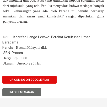
dokumentasi dan observasi yang dilakukan kepada sejumlah tokoh
dari tujuh suku yang ada. Penulis menyadari bahwa terdapat banyak
sekali kekurangan yang ada, oleh karena itu penulis berharap
masukan dan saran yang konstruktif sangat diperlukan guna
penyempurnaan
.
Kearifan Lango Lewwo: Perekat Kerukunan Umat
Judul :
Beragama
Penulis :
Husnul Hidayati, dkk
ISBN :Proses
Harga :Rp95000
Ukuran : Unesco 225 Hal
UP COMING ON GOOGLE PLAY
INFO PEMESANAN