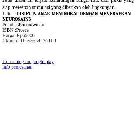
Pada masa ini terjadi kematangan fungsi fisik dan psikis yang
siap merespon stimulasi yang diberikan oleh lingkungan.
Judul :
DISIPLIN ANAK MENINGKAT DENGAN MENERAPKAN
NEUROSAINS
Penulis :
Kasmawarni
ISBN :Proses
Harga :Rp65000
Ukuran : Unesco vI, 70 Hal
Up coming on google play
info pemesanan