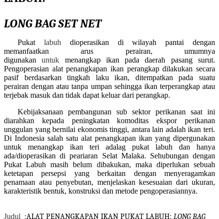
LONG BAG SET NET
Pukat
labuh
dioperasikan di wilayah pantai dengan
memanfaatkan arus perairan, umumnya
digunakan
untuk
menangkap ikan pada daerah pasang surut.
Pengoperasian alat penangkapan ikan perangkap dilakukan secara
pasif berdasarkan tingkah laku ikan, ditempatkan pada suatu
perairan dengan atau tanpa umpan sehingga ikan terperangkap atau
terjebak masuk dan tidak dapat keluar dari perangkap.
Kebijaksanaan pembangunan sub sektor perikanan saat ini
diarahkan kepada peningkatan komoditas ekspor perikanan
unggulan yang bernilai
ekonomis
tinggi
, antara lain adalah ikan teri
.
Di Indonesia salah satu alat penangkapan ikan yang dipergunakan
untuk menangkap ikan teri adalag pukat labuh dan hanya
ada/dioperasikan di peariaran Selat Malaka.
Sehubungan dengan
Pukat Labuh masih belum dibakukan,
maka
diperlukan
sebuah
ketetapan persepsi yang berkaitan dengan menyeragamkan
penamaan atau penyebutan,
me
njelaskan kesesuaian
dari
ukuran,
karakteristik bentuk
,
konstruksi
dan metode
pengoperasian
nya.
Judul :
ALAT PENANGKAPAN IKAN
PUKAT LABUH:
LONG BAG