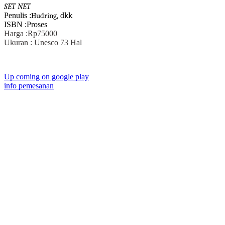
SET NET
Penulis :
, dkk
Hudring
ISBN :Proses
Harga :Rp75000
Ukuran : Unesco 73 Hal
Up coming on google play
info pemesanan