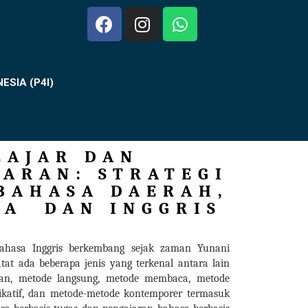
SIA (P4I)
LAJAR DAN
ARAN: STRATEGI
BAHASA DAERAH,
IA DAN INGGRIS
ahasa Inggris berkembang sejak zaman Yunani
atat ada beberapa jenis yang terkenal antara lain
han, metode langsung, metode membaca, metode
ikatif, dan metode-metode kontemporer termasuk