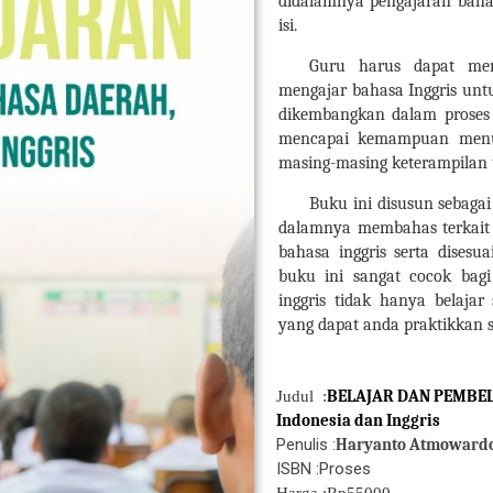
didalamnya pengajaran bahas
isi.
Guru harus dapat mem
mengajar bahasa Inggris unt
dikembangkan dalam proses 
mencapai kemampuan menul
masing-masing keterampilan 
Buku ini disusun sebagai 
dalamnya membahas terkait 
bahasa inggris serta dises
buku ini sangat cocok bag
inggris tidak hanya belaja
yang dapat anda praktikkan sa
BELAJAR DAN PEMBELAJ
Judul :
Indonesia dan Inggris
Penulis :
Haryanto Atmoward
ISBN :Proses
Harga :Rp55000