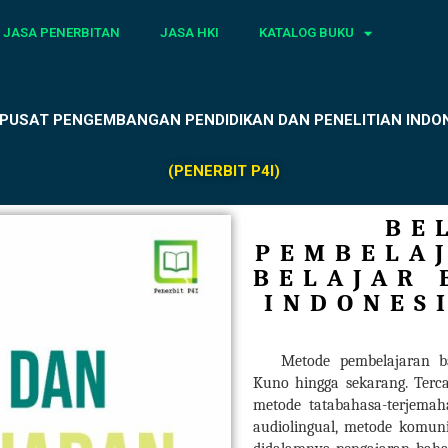
JASA PENERBITAN
JASA HKI
KATALOG BUKU
 PUSAT PENGEMBANGAN PENDIDIKAN DAN PENELITIAN INDONE
(PENERBIT P4I)
BE
PEMBELAJ
BELAJAR 
INDONES
Metode pembelajaran b
Kuno hingga sekarang.
Terc
metode tatabahasa-terjema
audiolingual, metode komun