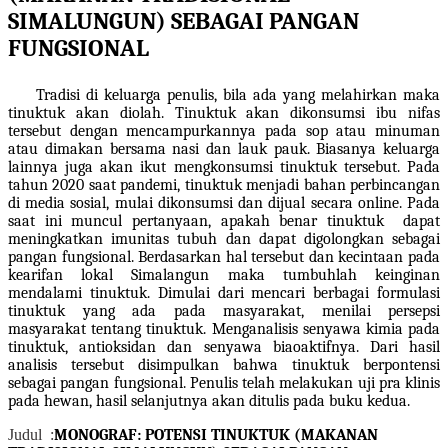
SIMALUNGUN)
SEBAGAI PANGAN
FUNGSIONAL
Tradisi di keluarga penulis, bila ada yang melahirkan maka
tinuktuk akan diolah. Tinuktuk akan dikonsumsi ibu nifas
tersebut dengan mencampurkannya pada sop atau minuman
atau dimakan bersama nasi dan lauk pauk. Biasanya keluarga
lainnya juga akan ikut mengkonsumsi tinuktuk tersebut. Pada
tahun 2020 saat pandemi, tinuktuk menjadi bahan perbincangan
di media sosial, mulai dikonsumsi dan dijual secara online. Pada
saat ini muncul pertanyaan, apakah benar tinuktuk dapat
meningkatkan imunitas tubuh dan dapat digolongkan sebagai
pangan fungsional. Berdasarkan hal tersebut dan kecintaan pada
kearifan lokal Simalangun maka tumbuhlah keinginan
mendalami tinuktuk. Dimulai dari mencari berbagai formulasi
tinuktuk yang ada pada masyarakat, menilai persepsi
masyarakat tentang tinuktuk. Menganalisis senyawa kimia pada
tinuktuk, antioksidan dan senyawa biaoaktifnya. Dari hasil
analisis tersebut disimpulkan bahwa tinuktuk berpontensi
sebagai pangan fungsional. Penulis telah melakukan uji pra klinis
pada hewan, hasil selanjutnya akan ditulis pada buku kedua.
Judul :
MONOGRAF:
POTENSI TINUKTUK (MAKANAN