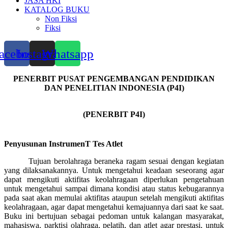
JASA HKI
KATALOG BUKU
Non Fiksi
Fiksi
acebook
Instagram
Whatsapp
PENERBIT PUSAT PENGEMBANGAN PENDIDIKAN
DAN PENELITIAN INDONESIA (P4I)
(PENERBIT P4I)
Penyusunan InstrumenT Tes Atlet
Tujuan berolahraga beraneka ragam sesuai dengan kegiatan
yang dilaksanakannya. Untuk mengetahui keadaan seseorang agar
dapat mengikuti aktifitas keolahragaan diperlukan pengetahuan
untuk mengetahui sampai dimana kondisi atau status kebugarannya
pada saat akan memulai aktifitas ataupun setelah mengikuti aktifitas
keolahragaan, agar dapat mengetahui kemajuannya dari saat ke saat.
Buku ini bertujuan
sebagai pedoman untuk kalangan masyarakat,
mahasiswa, parktisi olahraga, pelatih, dan atlet agar
prestasi, untuk