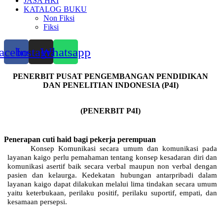
JASA HKI
KATALOG BUKU
Non Fiksi
Fiksi
acebook
Instagram
Whatsapp
PENERBIT PUSAT PENGEMBANGAN PENDIDIKAN
DAN PENELITIAN INDONESIA (P4I)
(PENERBIT P4I)
Penerapan cuti haid bagi pekerja perempuan
Konsep Komunikasi secara umum dan komunikasi pada
layanan kaigo perlu pemahaman tentang konsep kesadaran diri dan
komunikasi asertif baik secara verbal maupun non verbal dengan
pasien dan kelaurga. Kedekatan hubungan antarpribadi dalam
layanan kaigo dapat dilakukan melalui lima tindakan secara umum
yaitu keterbukaan, perilaku positif, perilaku suportif, empati, dan
kesamaan persepsi.