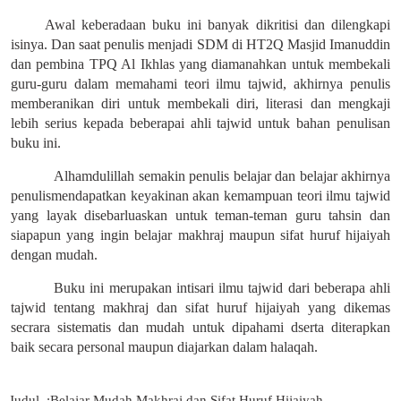
Awal keberadaan buku ini banyak dikritisi dan dilengkapi
isinya. Dan saat penulis menjadi SDM di HT2Q Masjid Imanuddin
dan pembina TPQ Al Ikhlas yang diamanahkan untuk membekali
guru-guru dalam memahami teori ilmu tajwid, akhirnya penulis
memberanikan diri untuk membekali diri, literasi dan mengkaji
lebih serius kepada beberapai ahli tajwid untuk bahan penulisan
buku ini.
Alhamdulillah semakin penulis belajar dan belajar akhirnya
penulismendapatkan keyakinan akan kemampuan teori ilmu tajwid
yang layak disebarluaskan untuk teman-teman guru tahsin dan
siapapun yang ingin belajar makhraj maupun sifat huruf hijaiyah
dengan mudah.
Buku ini merupakan intisari ilmu tajwid dari beberapa ahli
tajwid tentang makhraj dan sifat huruf hijaiyah yang dikemas
secrara sistematis dan mudah untuk dipahami dserta diterapkan
baik secara personal maupun diajarkan dalam halaqah.
Judul :
Belajar Mudah
Makhraj dan Sifat Huruf Hijaiyah